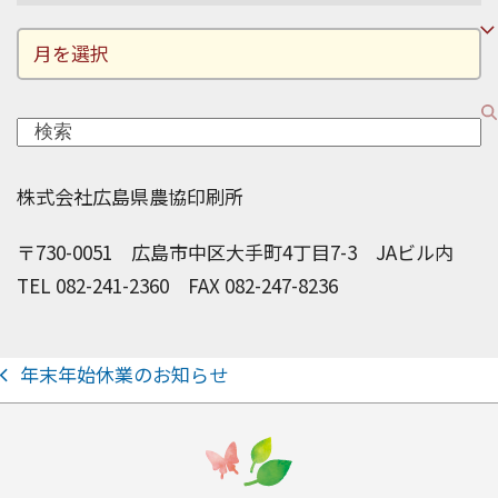
ア
ー
カ
検
イ
索
ブ
株式会社広島県農協印刷所
〒730-0051
広島市中区大手町4丁目7-3 JAビル内
TEL 082-241-2360
FAX 082-247-8236
年末年始休業のお知らせ
前
の
投
稿: