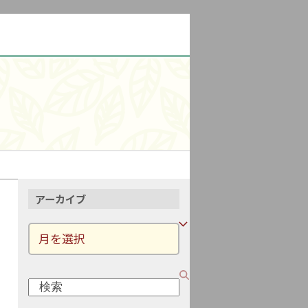
アーカイブ
ア
ー
カ
検
イ
索