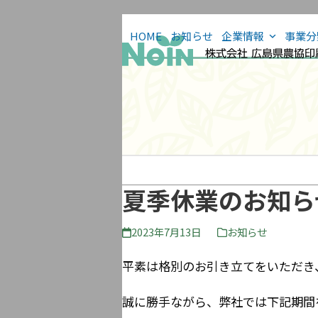
Skip
to
HOME
お知らせ
企業情報
事業
content
夏季休業のお知ら
2023年7月13日
お知らせ
平素は格別のお引き立てをいただき
誠に勝手ながら、弊社では下記期間